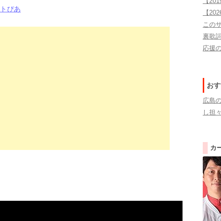
【20
ットぴあ
エスコンフィールド 日
【20
この
楽天モバイルパーク宮城
裏歌
応援の
おす
広島
し担
カ