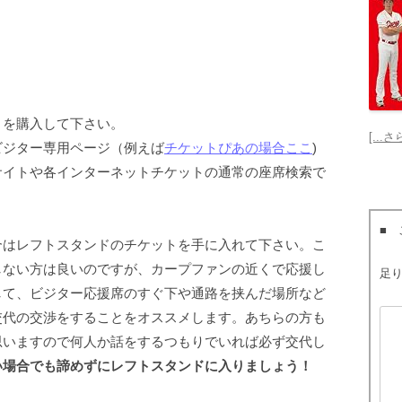
）を購入して下さい。
[..
ビジター専用ページ（例えば
チケットぴあの場合ここ
)
サイトや各インターネットチケットの通常の座席検索で
■
合はレフトスタンドのチケットを手に入れて下さい。こ
しない方は良いのですが、カープファンの近くで応援し
足
して、ビジター応援席のすぐ下や通路を挟んだ場所など
交代の交渉をすることをオススメします。あちらの方も
思いますので何人か話をするつもりでいれば必ず交代し
い場合でも諦めずにレフトスタンドに入りましょう！