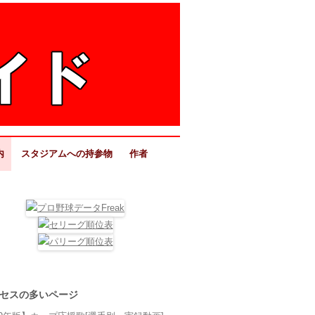
内
スタジアムへの持参物
作者
阪神甲子園球場
京セラドーム大阪 オリックス戦
セスの多いページ
京セラドーム大阪 読売戦
東京ドーム 読売戦