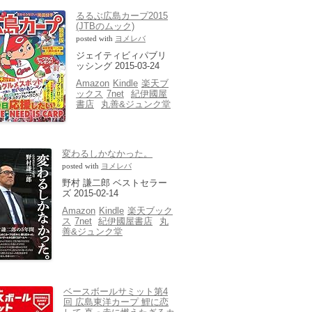
るるぶ広島カープ2015
(JTBのムック)
posted with
ヨメレバ
ジェイティビィパブリ
ッシング 2015-03-24
Amazon
Kindle
楽天ブ
ックス
7net
紀伊國屋
書店
丸善&ジュンク堂
変わるしかなかった。
posted with
ヨメレバ
野村 謙二郎 ベストセラー
ズ 2015-02-14
Amazon
Kindle
楽天ブック
ス
7net
紀伊國屋書店
丸
善&ジュンク堂
ベースボールサミット第4
回 広島東洋カープ 鯉に恋