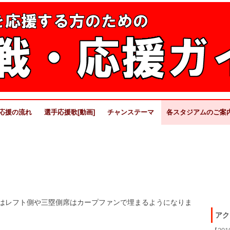
戦・応援のために
のために、実際の応援風景を交えながらスタジアムをガイドします。
コ
ン
応援の流れ
選手応援歌[動画]
チャンステーマ
各スタジアムのご案
テ
ン
ツ
マツダスタジアム
へ
移
動
福岡PAYPAYドーム
関西地区
バンテリンドーム
はレフト側や三塁側席はカープファンで埋まるようになりま
アク
関東地区