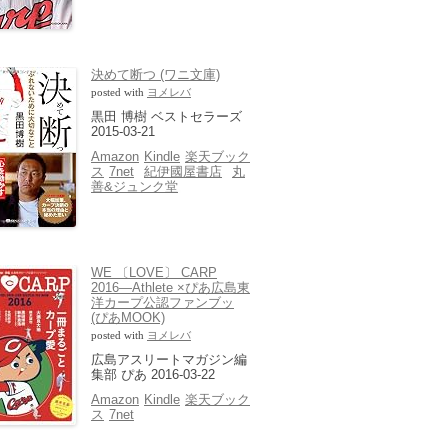
決めて断つ (ワニ文庫)
posted with
ヨメレバ
黒田 博樹 ベストセラーズ
2015-03-21
Amazon
Kindle
楽天ブック
ス
7net
紀伊國屋書店
丸
善&ジュンク堂
WE 〔LOVE〕 CARP
2016―Athlete ×ぴあ広島東
洋カープ公認ファンブッ
(ぴあMOOK)
posted with
ヨメレバ
広島アスリートマガジン編
集部 ぴあ 2016-03-22
Amazon
Kindle
楽天ブック
ス
7net