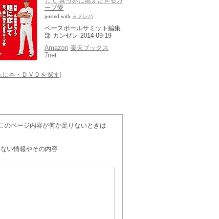
して 真っ赤に燃えたぎるカ
ープ愛
posted with
ヨメレバ
ベースボールサミット編集
部 カンゼン 2014-09-19
Amazon
楽天ブックス
7net
.さらに本・ＤＶＤを探す]
 このページ内容が何か足りないときは
りない情報やその内容