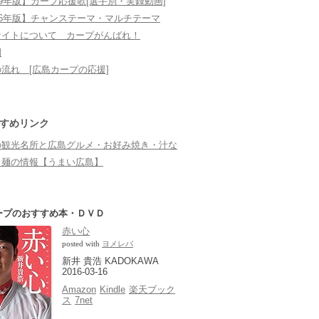
19年版】カープ応援歌[選手別・実録動画]
本ハム戦
京セラドーム大阪 阪神戦
東京ドーム 日本ハム戦
26年版】チャンステーマ・マルチテーマ
サイトについて カープがんばれ！
ほっともっとフィールド神戸
明治神宮球場
詞
流れ [広島カープの応援]
横浜スタジアム
ベルーナドーム（西武ドーム）
すめリンク
ZOZOマリンスタジアム
の観光名所と広島グルメ・お好み焼き・汁な
々麺の情報【うまい広島】
ープのおすすめ本・ＤＶＤ
赤い心
posted with
ヨメレバ
新井 貴浩 KADOKAWA
2016-03-16
Amazon
Kindle
楽天ブック
ス
7net