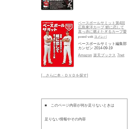
ベースボールサミット第4回
広島東洋カープ 鯉に恋して
真っ赤に燃えたぎるカープ愛
posted with
ヨメレバ
ベースボールサミット編集部
カンゼン 2014-09-19
Amazon
楽天ブックス
7net
[...さらに本・ＤＶＤを探す]
■ このページ内容が何か足りないときは
足りない情報やその内容