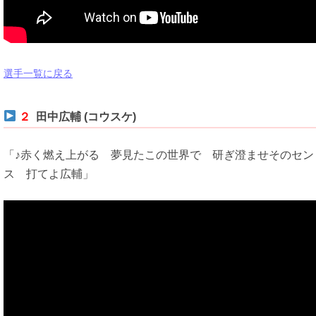
選手一覧に戻る
２
田中広輔 (コウスケ)
「♪赤く燃え上がる 夢見たこの世界で 研ぎ澄ませそのセン
ス 打てよ広輔」