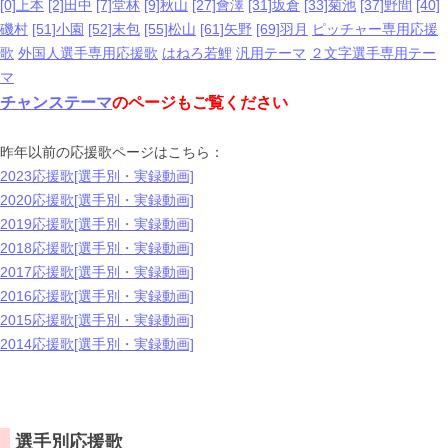
[0]上本
[2]田中
[7]堂林
[9]秋山
[27]會澤
[31]坂倉
[33]菊池
[37]野間
[40]
磯村
[51]小園
[52]末包
[55]松山
[61]矢野
[69]羽月
ピッチャー専用応援
歌
外国人選手専用応援歌
はねろ若鯉
汎用テーマ
２文字選手専用テー
マ
チャンステーマ
のページもご覧ください
昨年以前の応援歌ページはこちら：
2023応援歌[選手別・実録動画]
2020応援歌[選手別・実録動画]
2019応援歌[選手別・実録動画]
2018応援歌[選手別・実録動画]
2017応援歌[選手別・実録動画]
2016応援歌[選手別・実録動画]
2015応援歌[選手別・実録動画]
2014応援歌[選手別・実録動画]
選手別応援歌