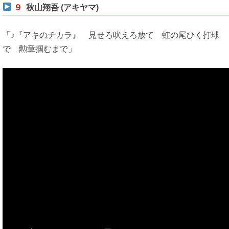
９
秋山翔吾 (アキヤマ)
「♪『アキのチカラ』 見せろ吠えろ放て 虹の尾ひく打球
で 勲章掴むまで」