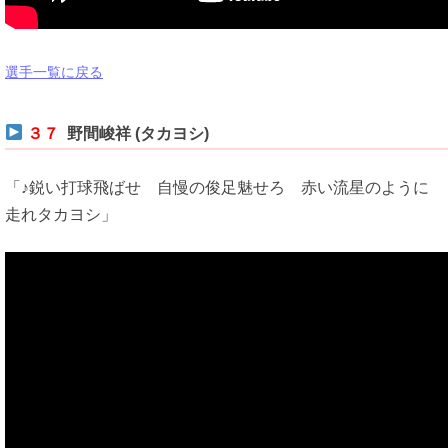
選手一覧に戻る
３７
野間峻祥 (タカヨシ)
「♪鋭い打球飛ばせ 自慢の俊足魅せろ 赤い流星のように
走れタカヨシ」