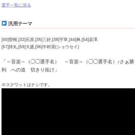
選手一覧に戻る
汎用テーマ
[00]曽根,[32]石原,[35]三好,[38]宇草,[44]林,[54]韮澤,
[57]持丸,[59]大盛,[96]中村奨(ショウセイ)
「～音楽～（◯◯選手名） ～音楽～（◯◯選手名）♪さぁ勝
利 への道 切きり拓け」
※スクワットはナシです。