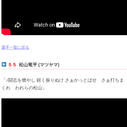
選手一覧に戻る
５５
松山竜平 (マツヤマ)
「♪闘志を燃やし 鋭く振りぬけ さぁかっとばせ さぁ打ちま
くれ われらの松山」