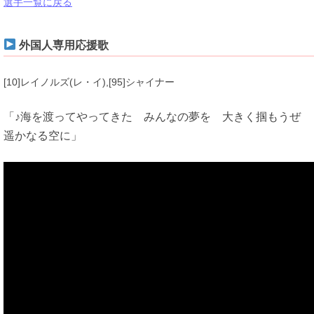
選手一覧に戻る
外国人専用応援歌
[10]レイノルズ(レ・イ),[95]シャイナー
「♪海を渡ってやってきた みんなの夢を 大きく掴もうぜ
遥かなる空に」