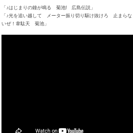
「♪はじまりの鐘が鳴る 菊池! 広島伝説」
「♪光を追い越して メーター振り切り駆け抜けろ 止まらな
いぜ！韋駄天 菊池」