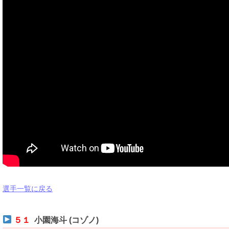
選手一覧に戻る
５１
小園海斗 (コゾノ)