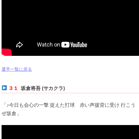
選手一覧に戻る
３１
坂倉将吾 (サカクラ)
「♪今日も会心の一撃 捉えた打球 赤い声援背に受け 行こう
ぜ坂倉」