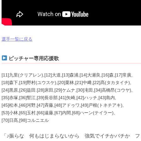
選手一覧に戻る
ピッチャー専用応援歌
[11]九里(クリアレン),[12]大道,[13]森浦,[14]大瀬良,[16]森,[17]常廣,
[18]森下,[19]野村(ユウスケ),[20]栗林,[21]中﨑,[22]髙(タカタイチ),
[24]黒原,[26]益田.[28]床田,[29]ケムナ,[30]滝田,[34]高橋昂(コウヤ),
[35]赤塚,[36]塹江,[39]長谷部,[41]矢崎,[42]ハッチ,[43]島内,
[45]松本,[46]河野,[47]斉藤,[48]アドゥワ,[49]戸根(トネチアキ),
[53]小林,[65]玉村,[66]遠藤,[67]内間,[68]ハーン(テイラー),
[70]日髙,[98]コルニエル
「♪振らな 何もはじまらないから 強気でイチかバチか フ