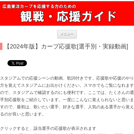
カープ応援ガイド 広島東洋カープの観戦・応援のために
広島カープがんばれ！カープを応援する方のために、実際の応援風景を交え
ながらスタジアムをガイドします。
コ
メニュー
ン
テ
ン
【2024年版】カープ応援歌[選手別・実録動画]
ツ
へ
移
動
スタジアムでの応援シーンの動画、歌詞付きです。応援歌や応援のやり
方を覚えてスタジアムにお出かけください。スマホでもご覧になれます
ので、スタジアムで確認するのにも便利です。ここでは、たくさんの選
手別応援歌をご紹介しています。一度にこんなに覚えられないと思いま
すので、最初は、歌いたい選手、好きな選手、人気のある選手から覚え
るのが良いと思います。
クリックすると、該当選手の応援歌が表示されます