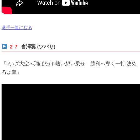
選手一覧に戻る
２７
會澤翼 (ツバサ)
「♪いざ大空へ翔ばたけ 熱い想い乗せ 勝利へ導く一打 決め
ろよ翼」