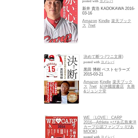
posted with
ヨメレバ
新井 貴浩 KADOKAWA 2016-
03-16
Amazon
Kindle
楽天ブック
ス
7net
決めて断つ (ワニ文庫)
posted with
ヨメレバ
黒田 博樹 ベストセラーズ
2015-03-21
Amazon
Kindle
楽天ブック
ス
7net
紀伊國屋書店
丸善
&ジュンク堂
WE 〔LOVE〕 CARP
2016―Athlete ×ぴあ広島東洋
カープ公認ファンブッ (ぴあ
MOOK)
posted with
ヨメレバ