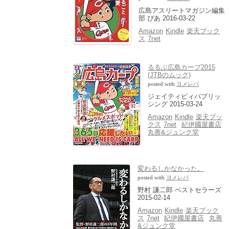
広島アスリートマガジン編集
部 ぴあ 2016-03-22
Amazon
Kindle
楽天ブック
ス
7net
るるぶ広島カープ2015
(JTBのムック)
posted with
ヨメレバ
ジェイティビィパブリッ
シング 2015-03-24
Amazon
Kindle
楽天ブッ
クス
7net
紀伊國屋書店
丸善&ジュンク堂
変わるしかなかった。
posted with
ヨメレバ
野村 謙二郎 ベストセラーズ
2015-02-14
Amazon
Kindle
楽天ブック
ス
7net
紀伊國屋書店
丸善
&ジュンク堂