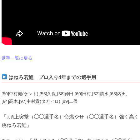
選手一覧に戻る
はねろ若鯉 プロ入り4年までの選手用
[50]中村健(ケント),[56]久保,[58]仲田,[60]田村,[62]清水,[63]内田,
[64]髙木,[97]中村貴(タカヒロ),[99]二俣
「♪頂上突撃（◯◯選手名）命燃やせ（◯◯選手名）強く高く
跳ねろ若鯉」