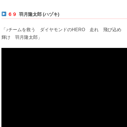
６９
羽月隆太郎 (ハヅキ)
「♪チームを救う ダイヤモンドのHERO 走れ 飛び込め
輝け 羽月隆太郎」