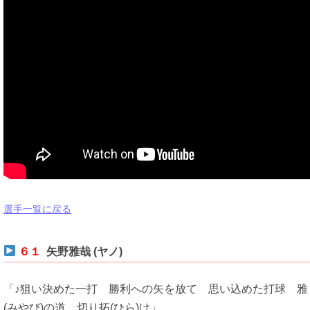
選手一覧に戻る
６１
矢野雅哉 (ヤノ)
「♪狙い決めた一打 勝利への矢を放て 思い込めた打球 雅
(みやび)の道 切り拓(ひら)け」