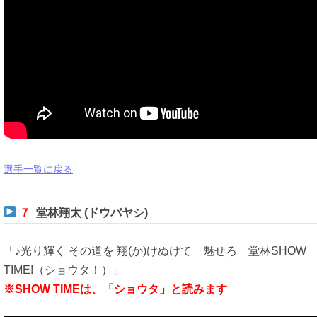
選手一覧に戻る
７
堂林翔太 (ドウバヤシ)
「♪光り輝く その道を 翔(か)けぬけて 魅せろ 堂林SHOW
TIME!（ショウタ！）」
※SHOW TIMEは、「ショウタ」と読みます