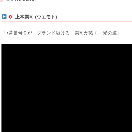
０
上本崇司 (ウエモト)
「♪背番号０が グランド駆ける 崇司が拓く 光の道」