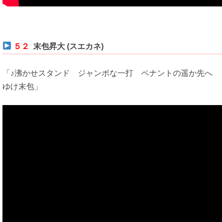
５２
末包昇大 (スエカネ)
「♪沸かせスタンド ジャンボな一打 ペナントの遥か先へ
ゆけ末包」