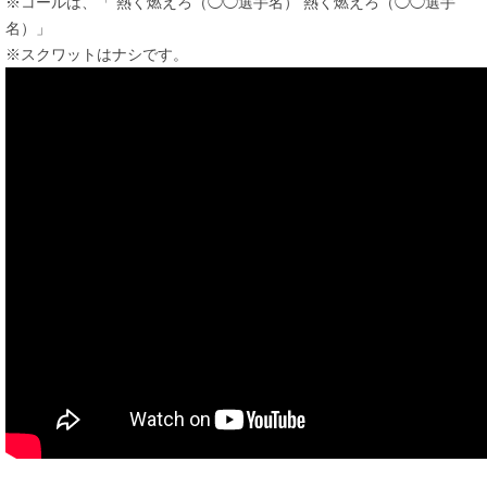
※コールは、「 熱く燃えろ（◯◯選手名） 熱く燃えろ（◯◯選手
名）」
※スクワットはナシです。